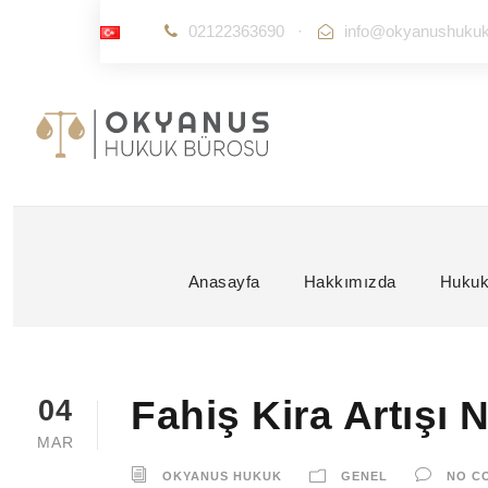
02122363690
·
info@okyanushuku
Anasayfa
Hakkımızda
Hukuk
Fahiş Kira Artışı 
04
MAR
OKYANUS HUKUK
GENEL
NO C