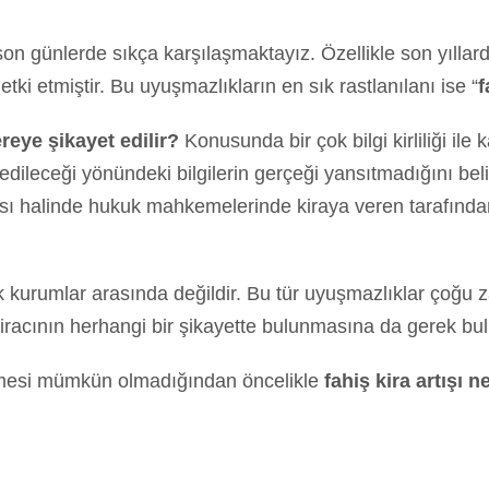
on günlerde sıkça karşılaşmaktayız. Özellikle son yıllard
ki etmiştir. Bu uyuşmazlıkların en sık rastlanılanı ise “
f
ereye şikayet edilir?
Konusunda bir çok bilgi kirliliği il
ileceği yönündeki bilgilerin gerçeği yansıtmadığını belir
ı halinde hukuk mahkemelerinde kiraya veren tarafında
 kurumlar arasında değildir. Bu tür uyuşmazlıklar çoğu
iracının herhangi bir şikayette bulunmasına da gerek b
irilmesi mümkün olmadığından öncelikle
fahiş kira artışı n