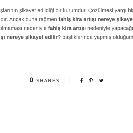
larının şikayet edildiği bir kurumdur. Çözülmesi yargı b
tadır. Ancak buna rağmen
fahiş kira artışı nereye şikaye
i olmaması nedeniyle
fahiş kira artışı
nedeniyle yapacağın
tışı nereye şikayet edilir?
başlıklarında yapmış olduğumuz
0
SHARES