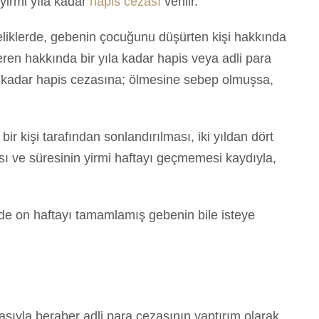
 yirmi yıla kadar
hapis cezası
verilir.
beliklerde, gebenin çocuğunu düşürten kişi hakkında
eren hakkında bir yıla kadar hapis veya adli para
ıla kadar hapis cezasına; ölmesine sebep olmuşsa,
 kişi tarafından sonlandırılması, iki yıldan dört
sı ve süresinin yirmi haftayı geçmemesi kaydıyla,
nde on haftayı tamamlamış gebenin bile isteye
asıyla beraber adli para cezasının yaptırım olarak