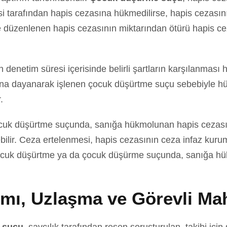
i tarafından hapis cezasına hükmedilirse, hapis cezasın
e düzenlenen hapis cezasının miktarından ötürü hapis ce
n denetim süresi içerisinde belirli şartların karşılanma
sına dayanarak işlenen çocuk düşürtme suçu sebebiyle hü
.
ocuk düşürtme suçunda, sanığa hükmolunan hapis cezasını
ebilir. Ceza ertelenmesi, hapis cezasının ceza infaz kur
ocuk düşürtme ya da çocuk düşürme suçunda, sanığa hük
ımı, Uzlaşma ve Görevli M
e suçu
, savcılık tarafından resen soruşturulan, takibi iç