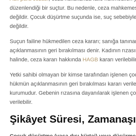
düzenlendiği bir suçtur. Bu nedenle, ceza mahkemes
değildir. Çocuk düşürtme suçunda ise, suç sebebiyl
değildir.
Suçun failine hükmedilen ceza kararı; sanığa tanına
açıklanmasının geri bırakılması denir. Kadının rıza
halinde, ceza kararı hakkında
HAGB
kararı verilebilir
Yetki sahibi olmayan bir kimse tarafından işlenen ç
hükmün açıklanmasının geri bırakılması kararı veril
kurumudur. Gebenin rızasına dayanılarak işlenen ç
verilebilir.
Şikâyet Süresi, Zamanaş
Çocuk düşürtme (yasa dışı kürtaj) veya düşürm