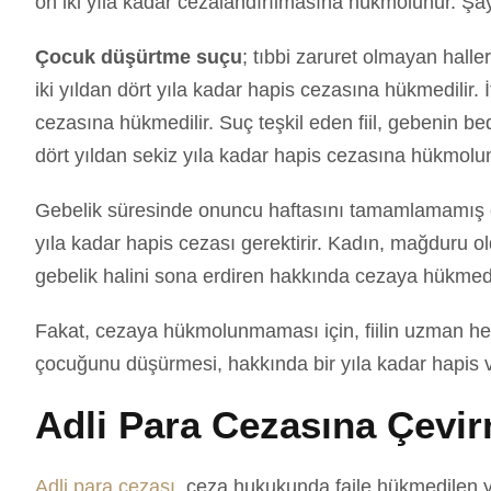
on iki yıla kadar cezalandırılmasına hükmolunur. Şay
Çocuk düşürtme suçu
; tıbbi zaruret olmayan hall
iki yıldan dört yıla kadar hapis cezasına hükmedilir
cezasına hükmedilir. Suç teşkil eden fiil, gebenin b
dört yıldan sekiz yıla kadar hapis cezasına hükmolu
Gebelik süresinde onuncu haftasını tamamlamamış olan 
yıla kadar hapis cezası gerektirir. Kadın, mağduru o
gebelik halini sona erdiren hakkında cezaya hükmed
Fakat, cezaya hükmolunmaması için, fiilin uzman hek
çocuğunu düşürmesi, hakkında bir yıla kadar hapis 
Adli Para Cezasına Çevi
Adli para cezası
, ceza hukukunda faile hükmedilen y