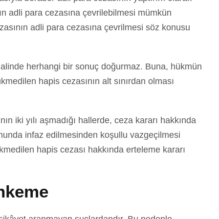
ın adli para cezasına çevrilebilmesi mümkün
zasının adli para cezasına çevrilmesi söz konusu
sı halinde herhangi bir sonuç doğurmaz. Buna, hükmün
kmedilen hapis cezasının alt sınırdan olması
n iki yılı aşmadığı hallerde, ceza kararı hakkında
umunda infaz edilmesinden koşullu vazgeçilmesi
medilen hapis cezası hakkında erteleme kararı
ahkeme
in şikâyet aranmayan suçlardandır. Bu nedenle,