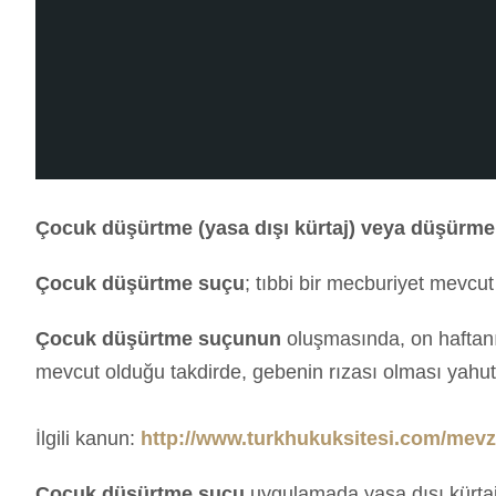
Çocuk düşürtme (yasa dışı kürtaj) veya düşürm
Çocuk düşürtme suçu
; tıbbi bir mecburiyet mevcut
Çocuk düşürtme suçunun
oluşmasında, on haftanı
mevcut olduğu takdirde, gebenin rızası olması yahut
İlgili kanun:
http://www.turkhukuksitesi.com/mev
Çocuk düşürtme suçu
uygulamada yasa dışı kürtaj y