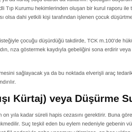
i Tıp Kurumu hekimlerinden oluşan bir kurul raporu ile t
sı olsa dahi yetkili kişi tarafından işlenen çocuk düşürt
 isteğiyle çocuğu düşürdüğü takdirde, TCK m.100’de hük
n, rıza göstermek kaydıyla gebeliğini sona erdirir veya 
esini sağlayacak ya da bu noktada elverişli araç tedari
dırılır.
şı Kürtaj) veya Düşürme S
 on yıla kadar süreli hapis cezasını gerektirir. Buna gö
medilir. Suç teşkil eden bu eylem nedeniyle gebenin vücu