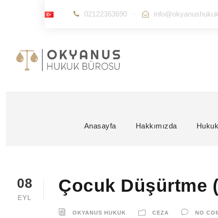
02122363690
·
info@okyanushuku
Anasayfa
Hakkımızda
Hukuk
Çocuk Düşürtme (
08
EYL
OKYANUS HUKUK
CEZA
NO CO