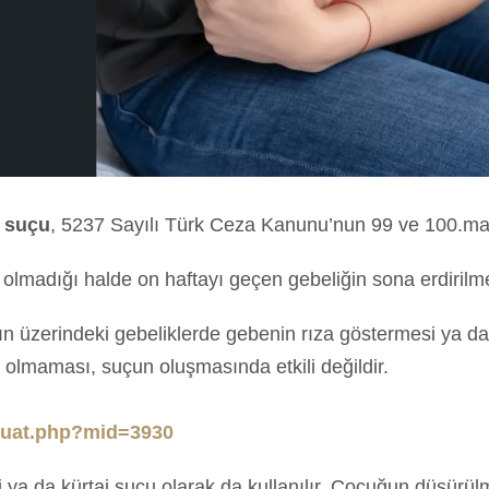
e suçu
, 5237 Sayılı Türk Ceza Kanunu’nun 99 ve 100.ma
 olmadığı halde on haftayı geçen gebeliğin sona erdirilme
n üzerindeki gebeliklerde gebenin rıza göstermesi ya da
 olmaması, suçun oluşmasında etkili değildir.
zuat.php?mid=3930
a da kürtaj suçu olarak da kullanılır. Çocuğun düşürülmes