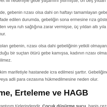
et fiil nedeniyle gebe yaşamını yitirmişse, on beş yıldan
erde, gebenin rızası olsa dahi on haftayı tamamlayan ge
. İfade edilen durumda, gebeliğin sona ermesine rıza göst
eden veya ruh sağlığına zarar vermişse, üç yıldan altı y
nur.
gebenin, rızası olsa dahi gebeliğinin yetkili olmayan bir
lduğu bir suçtan ötürü gebe kamışsa, kadının rızası olma
ilmez.
im marifetiyle hastanede icra edilmesi şarttır. Gebeliği
veya adli para cezasına hükmedilmesine neden olur.
rme, Erteleme ve HAGB
aptırım türlerindendir.
Çocuk düşürme suçu
, hapis cez