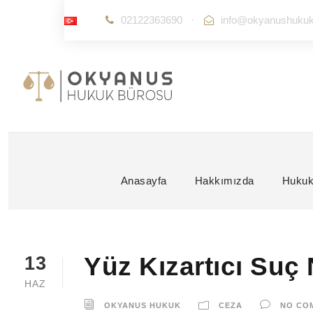
02122363690
·
info@okyanushuku
Anasayfa
Hakkımızda
Hukuk
Yüz Kızartıcı Suç
13
HAZ
OKYANUS HUKUK
CEZA
NO CO