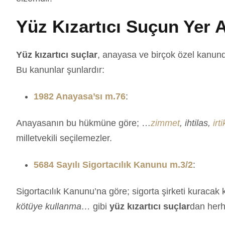
Yüz Kızartıcı Suçun Yer 
Yüz kızartıcı suçlar
, anayasa ve birçok özel kanund
Bu kanunlar şunlardır:
1982 Anayasa’sı m.76
:
Anayasanın bu hükmüne göre; …
zimmet
, ihtilas,
irt
milletvekili seçilemezler.
5684 Sayılı Sigortacılık Kanunu m.3/2
:
Sigortacılık Kanunu’na göre; sigorta şirketi kuracak 
kötüye kullanma…
gibi
yüz kızartıcı suçlar
dan herha