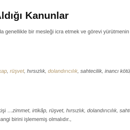
Aldığı Kanunlar
a genellikle bir mesleği icra etmek ve görevi yürütmenin
ikap
,
rüşvet
, hırsızlık,
dolandırıcılık
, sahtecilik, inancı kö
kişi …
zimmet, irtikâp, rüşvet, hırsızlık, dolandırıcılık, sah
ngi birini işlememiş olmalıdır.,