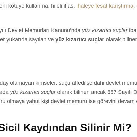
veni kötüye kullanma, hileli iflas,
ihaleye fesat karıştırma
,
ayılı Devlet Memurları Kanunu’nda
yüz kızartıcı suçlar
iba
ler yukarıda sayılan ve
yüz kızartıcı suçlar
olarak biline
aday olamayan kimseler, suçu affedilse dahi devlet mem
mada
yüz kızartıcı suçlar
olarak bilinen ancak 657 Sayılı
u olmaya yahut kişi devlet memuru ise görevini devam e
Sicil Kaydından Silinir Mi?