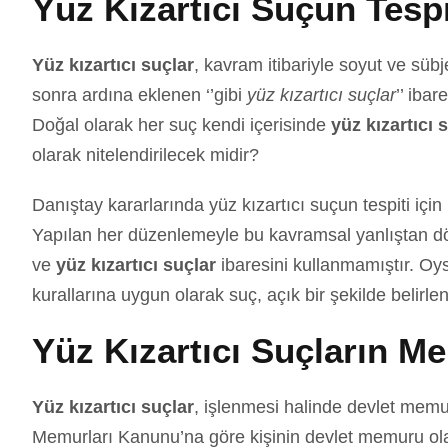
Yüz Kızartıcı Suçun Tespi
Yüz kızartıcı suçlar
, kavram itibariyle soyut ve sübj
sonra ardına eklenen ‘’gibi
yüz kızartıcı suçlar
’’ iba
Doğal olarak her suç kendi içerisinde
yüz kızartıcı 
olarak nitelendirilecek midir?
Danıştay kararlarında yüz kızartıcı suçun tespiti iç
Yapılan her düzenlemeyle bu kavramsal yanlıştan dö
ve
yüz kızartıcı suçlar
ibaresini kullanmamıştır. O
kurallarına uygun olarak suç, açık bir şekilde belirl
Yüz Kızartıcı Suçların Me
Yüz kızartıcı suçlar
, işlenmesi halinde devlet memu
Memurları Kanunu’na göre kişinin devlet memuru olab