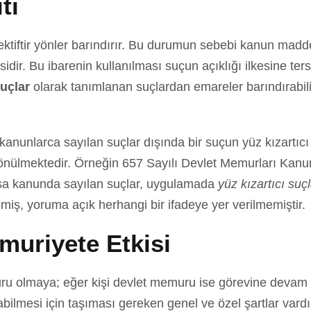
ti
ektiftir yönler barındırır. Bu durumun sebebi kanun maddel
residir. Bu ibarenin kullanılması suçun açıklığı ilkesine t
suçlar
olarak tanımlanan suçlardan emareler barındırabilir
in kanunlarca sayılan suçlar dışında bir suçun yüz kızart
nülmektedir. Örneğin 657 Sayılı Devlet Memurları Kanun
ysa kanunda sayılan suçlar, uygulamada
yüz kızartıcı suç
enmiş, yoruma açık herhangi bir ifadeye yer verilmemiştir.
muriyete Etkisi
ru olmaya; eğer kişi devlet memuru ise görevine devam e
ilmesi için taşıması gereken genel ve özel şartlar vard