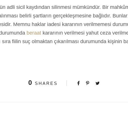
adli sicil kaydından silinmesi mümkündür. Bir mahkûmiy
alınması belirli şartların gerçekleşmesine bağlıdır. Bun
nmesidir. Memnu haklar iadesi kararının verilmemesi durum
ı durumunda
beraat
kararının verilmesi yahut ceza veril
nı sıra fiilin suç olmaktan çıkarılması durumunda kişinin 
0
SHARES