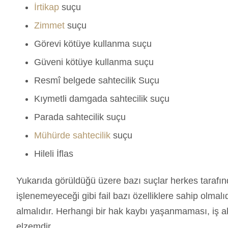
İrtikap
suçu
Zimmet
suçu
Görevi kötüye kullanma suçu
Güveni kötüye kullanma suçu
Resmî belgede sahtecilik Suçu
Kıymetli damgada sahtecilik suçu
Parada sahtecilik suçu
Mühürde sahtecilik
suçu
Hileli İflas
Yukarıda görüldüğü üzere bazı suçlar herkes tarafından
işlenemeyeceği gibi fail bazı özelliklere sahip olmal
almalıdır. Herhangi bir hak kaybı yaşanmaması, iş 
elzemdir.