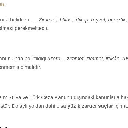
/h
:
unda belirtilen ….
Zimmet, ihtilas, irtikap, rüşvet, hırsızlı
olması gerekmektedir.
nunu’nda belirtildiği
üzere …zimmet, zimmet, irtikâp, rüşve
enmemiş olmalıdır.
 m.76’ya ve Türk Ceza Kanunu dışındaki kanunlarla hak 
ştür. Dolaylı yoldan dahi olsa
yüz kızartıcı suçlar
için a