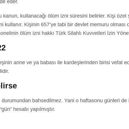
de eder.
kanun, kullanacağı ölüm izni süresini belirler. Kişi özel şi
i kullanır. Kişinin 657’ye tabi bir devlet memuru olmas
onelinin ölüm izni hakkı Türk Silahlı Kuvvetleri İzin Yö
22
şinin anne ve ya babası ile kardeşlerinden birisi vefat ed
dir.
lirse
 durumundan bahsedilmez. Yani o haftasonu günleri de
“gün” hesabı yapılmıştır.