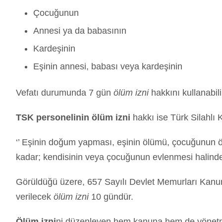
Çocuğunun
Annesi ya da babasının
Kardeşinin
Eşinin annesi, babası veya kardeşinin
Vefatı durumunda 7 gün
ölüm izni
hakkını kullanabili
TSK personelinin ölüm izni
hakkı ise Türk Silahlı 
‘’ Eşinin doğum yapması, eşinin ölümü, çocuğunun öl
kadar; kendisinin veya çocuğunun evlenmesi halinde is
Görüldüğü üzere, 657 Sayılı Devlet Memurları Kanun
verilecek
ölüm izni
10 gündür.
Ölüm izni
ni düzenleyen hem kanuna hem de yönetmel