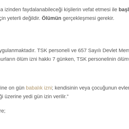
 izinden faydalanabileceği kişilerin vefat etmesi ile
başl
n yeterli değildir.
Ölümün
gerçekleşmesi gerekir.
uygulanmaktadır. TSK personeli ve 657 Sayılı Devlet Memu
emurların ölüm izni hakkı 7 günken, TSK personelinin
ölüm 
rine on gün
babalık izni
; kendisinin veya çocuğunun evle
 üzerine yedi gün izin verilir.”
re;