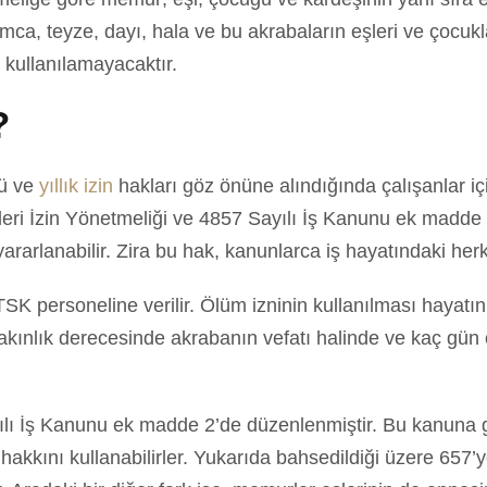
 amca, teyze, dayı, hala ve bu akrabaların eşleri ve çocuk
i kullanılamayacaktır.
?
tü ve
yıllık izin
hakları göz önüne alındığında çalışanlar iç
leri İzin Yönetmeliği ve 4857 Sayılı İş Kanunu ek madde
ararlanabilir. Zira bu hak, kanunlarca iş hayatındaki herke
TSK personeline verilir. Ölüm izninin kullanılması hayatı
 yakınlık derecesinde akrabanın vefatı halinde ve kaç gün
ı İş Kanunu ek madde 2’de düzenlenmiştir. Bu kanuna gör
akkını kullanabilirler. Yukarıda bahsedildiği üzere 657