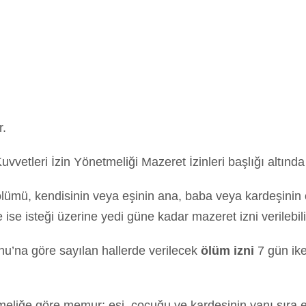
r.
Kuvvetleri İzin Yönetmeliği Mazeret İzinleri başlığı altınd
ümü, kendisinin veya eşinin ana, baba veya kardeşinin öl
e isteği üzerine yedi güne kadar mazeret izni verilebilir.
u’na göre sayılan hallerde verilecek
ölüm izni
7 gün ike
iğe göre memur; eşi, çocuğu ve kardeşinin yanı sıra eş