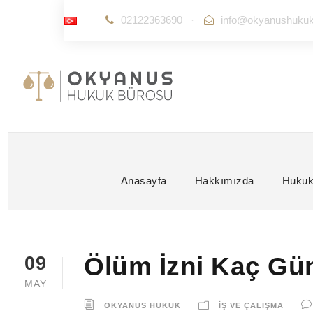
02122363690
·
info@okyanushuku
Anasayfa
Hakkımızda
Hukuk
Ölüm İzni Kaç Gü
09
MAY
OKYANUS HUKUK
İŞ VE ÇALIŞMA