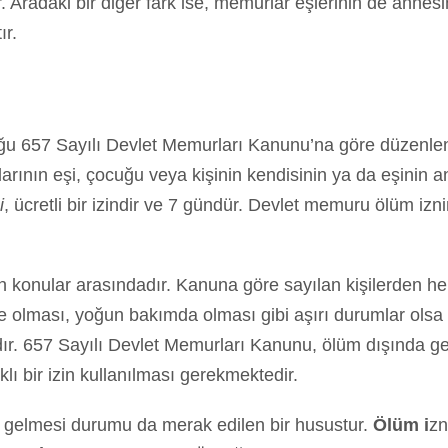
ır. Aradaki bir diğer fark ise, memurlar eşlerinin de annes
ır.
uğu 657 Sayılı Devlet Memurları Kanunu’na göre düzenlenm
rının eşi, çocuğu veya kişinin kendisinin ya da eşinin a
i
, ücretli bir izindir ve 7 gündür. Devlet memuru ölüm izn
 konular arasındadır. Kanuna göre sayılan kişilerden he
ede olması, yoğun bakımda olması gibi aşırı durumlar olsa
ıdır. 657 Sayılı Devlet Memurları Kanunu, ölüm dışında geçer
klı bir izin kullanılması gerekmektedir.
k gelmesi durumu da merak edilen bir husustur.
Ölüm i
zn