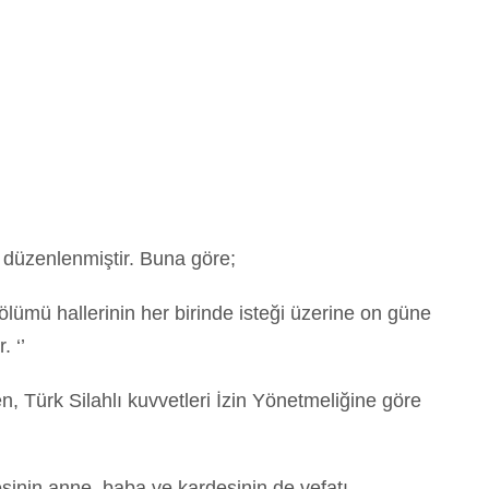
a düzenlenmiştir. Buna göre;
ümü hallerinin her birinde isteği üzerine on güne
 ‘’
n, Türk Silahlı kuvvetleri İzin Yönetmeliğine göre
inin anne, baba ve kardeşinin de vefatı