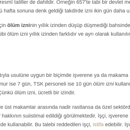
 resmî tatiller de dahildir. Örneğin 657’te tabi bir devlet
nü hafta sonuna denk geldiği takdirde izni ikin gün daha
için
ölüm izni
nin yıllık izinden düşüp düşmediği bahsind
ibi ölüm izni yıllık izinden farklıdır ve ayrı olarak kullan
atıyla usulüne uygun bir biçimde işverene ya da makama il
memur ise 7 gün, TSK personeli ise 10 gün
ölüm izni
kullanı
nkü ölüm izni, ücretli bir izindir.
 ve üst makamlar arasında nadir rastlansa da özel sektör
i
hakkının suiistimal edildiği görülmektedir. İşçi, işveren
 kullanabilir. Bu talebi reddedilen işçi,
istifa
edebilir. İ