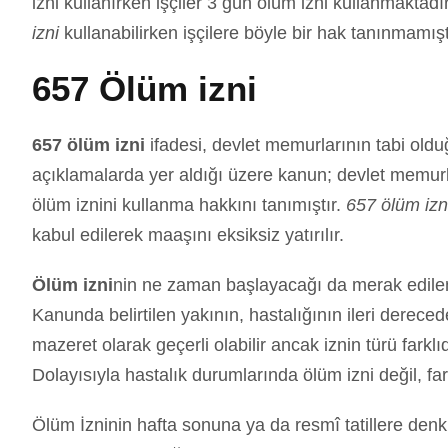
izni kullanırken işçiler 3 gün ölüm izni kullanmaktad
izni
kullanabilirken işçilere böyle bir hak tanınmamışt
657 Ölüm izni
657 ölüm izni
ifadesi, devlet memurlarının tabi old
açıklamalarda yer aldığı üzere kanun; devlet memurla
ölüm iznini kullanma hakkını tanımıştır.
657 ölüm izn
kabul edilerek maaşını eksiksiz yatırılır.
Ölüm izni
nin ne zaman başlayacağı da merak edilen
Kanunda belirtilen yakının, hastalığının ileri derec
mazeret olarak geçerli olabilir ancak iznin türü farkl
Dolayısıyla hastalık durumlarında ölüm izni değil, far
Ölüm İzninin hafta sonuna ya da resmî tatillere den