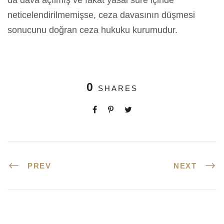
da dava açılmış ve fakat yasal süre içinde
neticelendirilmemişse, ceza davasının düşmesi
sonucunu doğran ceza hukuku kurumudur.
0
SHARES
PREV
NEXT