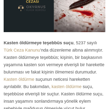
Kasten öldürmeye teşebbüs suçu
, 5237 sayılı
Türk Ceza Kanunu
’nda düzenleme altına alınmıştır.
Kasten öldürmeye teşebbüs; kişinin, bir başkasının
yaşamına kasten son vermeye elverişli bir harekette
bulunması ve fakat kişinin ölmemesi durumudur.
Kasten öldürme
suçunun neticesi hareketten
ayrılabilir. Bu bakımdan,
kasten öldürme
suçu,
teşebbüse elverişli bir suçtur. Kasten öldürme suçu,
insan yaşamını sonlandırmaya yönelik eylem
sebebiyle mağdurun ölmesiyle vücut bulur.