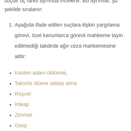
suçlar üç farklı ayrımda incelenir. Bu ayrımlar, şu
şekilde sıralanır:
Aşağıda ifade edilen suçlara ilişkin yargılama
görevi, özel kanunlarca görevli mahkeme tayin
edilmediği takdirde ağır ceza mahkemesine
aittir:
Kasten adam öldürme
,
Taksirle ölüme sebep olma
Rüşvet
İrtikap
Zimmet
Gasp