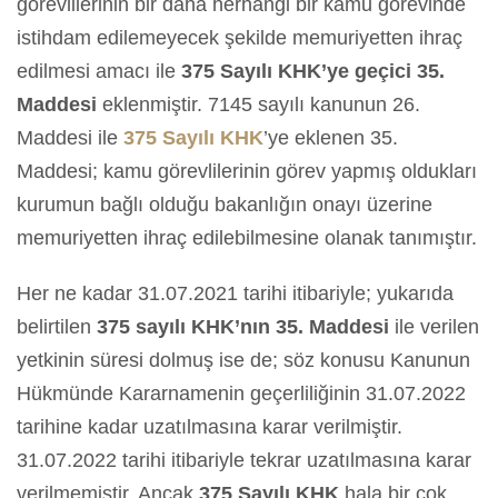
görevlilerinin bir daha herhangi bir kamu görevinde
istihdam edilemeyecek şekilde memuriyetten ihraç
edilmesi amacı ile
375 Sayılı KHK’ye geçici 35.
Maddesi
eklenmiştir. 7145 sayılı kanunun 26.
Maddesi ile
375 Sayılı KHK
’ye eklenen 35.
Maddesi; kamu görevlilerinin görev yapmış oldukları
kurumun bağlı olduğu bakanlığın onayı üzerine
memuriyetten ihraç edilebilmesine olanak tanımıştır.
Her ne kadar 31.07.2021 tarihi itibariyle; yukarıda
belirtilen
375 sayılı KHK’nın 35. Maddesi
ile verilen
yetkinin süresi dolmuş ise de; söz konusu Kanunun
Hükmünde Kararnamenin geçerliliğinin 31.07.2022
tarihine kadar uzatılmasına karar verilmiştir.
31.07.2022 tarihi itibariyle tekrar uzatılmasına karar
verilmemiştir. Ancak
375 Sayılı KHK
hala bir çok